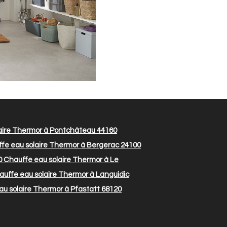
aire Thermor à Pontchâteau 44160
fe eau solaire Thermor à Bergerac 24100
0
Chauffe eau solaire Thermor à Le
uffe eau solaire Thermor à Languidic
u solaire Thermor à Pfastatt 68120