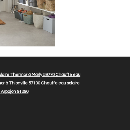
laire Thermor à Marly 59770
Chauffe eau
r à Thionville 57100
Chauffe eau solaire
 Arpajon 91290