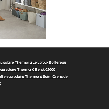
 solaire Thermor à Le Loroux Bottereau
au solaire Thermor à Berck 62600
fe eau solaire Thermor à Saint Orens de
0