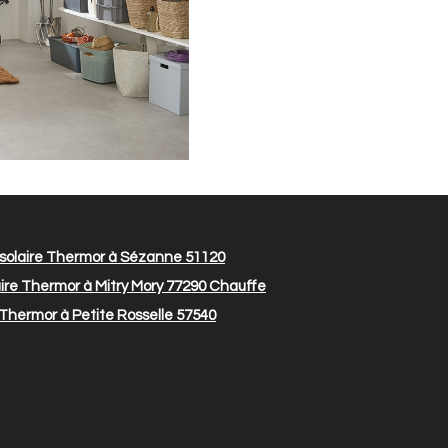
solaire Thermor à Sézanne 51120
ire Thermor à Mitry Mory 77290
Chauffe
Thermor à Petite Rosselle 57540