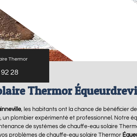
aire Thermor
 92 28
olaire Thermor Équeurdrevil
inneville
, les habitants ont la chance de bénéficier d
e
, un plombier expérimenté et professionnel. Notre éq
a maintenance de systèmes de chauffe-eau solaire Ther
 vos problèmes de chauffe-eau solaire Thermor
Équeu